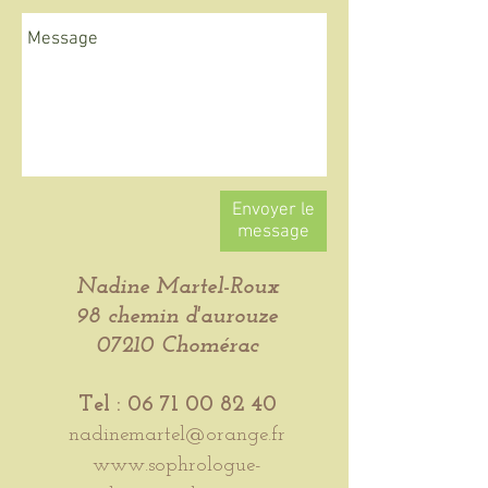
Envoyer le
message
Nadine Martel-Roux
98 chemin d'aurouze
07210 Chomérac
Tel :
06 71 00 82 40
nadinemartel@orange.fr
www.sophrologue-